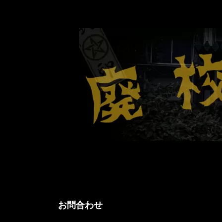
コ
ナ
ン
ビ
テ
ゲ
ン
ー
ツ
シ
へ
ョ
ス
ン
キ
に
ッ
移
プ
動
お問合わせ