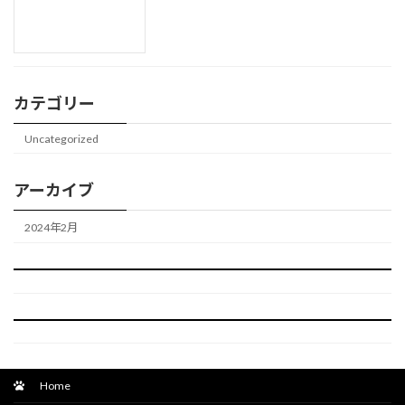
カテゴリー
Uncategorized
アーカイブ
2024年2月
Home